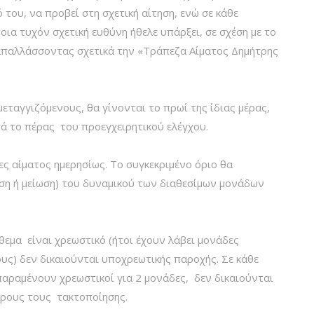
 του, να προβεί στη σχετική αίτηση, ενώ σε κάθε
ια τυχόν σχετική ευθύνη ήθελε υπάρξει, σε σχέση με το
 απαλλάσσοντας σχετικά την «Τράπεζα Αίματος Δημήτρης
μεταγγιζόμενους, θα γίνονται το πρωί της ίδιας μέρας,
ά το πέρας του προεγχειρητικού ελέγχου.
ς αίματος ημερησίως. Το συγκεκριμένο όριο θα
ση ή μείωση) του δυναμικού των διαθεσίμων μονάδων
εμα είναι χρεωστικό (ήτοι έχουν λάβει μονάδες
ους) δεν δικαιούνται υποχρεωτικής παροχής. Σε κάθε
 παραμένουν χρεωστικοί για 2 μονάδες, δεν δικαιούνται
μέρους τους τακτοποίησης.