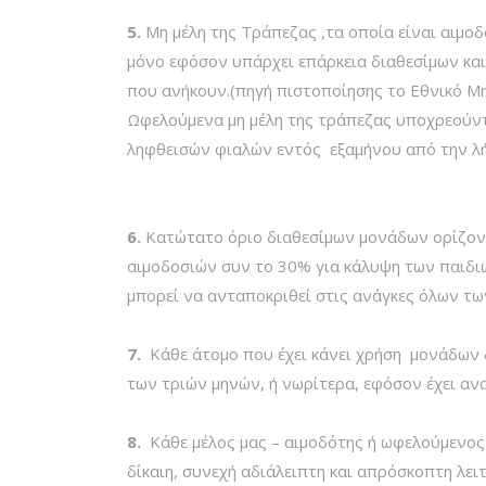
5.
Μη μέλη της Τράπεζας ,τα οποία είναι αιμοδ
μόνο εφόσον υπάρχει επάρκεια διαθεσίμων και
που ανήκουν.(πηγή πιστοποίησης το Εθνικό Μη
Ωφελούμενα μη μέλη της τράπεζας υποχρεούντα
ληφθεισών φιαλών εντός εξαμήνου από την λή
6.
Κατώτατο όριο διαθεσίμων μονάδων ορίζον
αιμοδοσιών συν το 30% για κάλυψη των παιδιώ
μπορεί να ανταποκριθεί στις ανάγκες όλων τω
7.
Κάθε άτομο που έχει κάνει χρήση μονάδων δ
των τριών μηνών, ή νωρίτερα, εφόσον έχει ανα
8.
Κάθε μέλος μας – αιμοδότης ή ωφελούμενος 
δίκαιη, συνεχή αδιάλειπτη και απρόσκοπτη λε