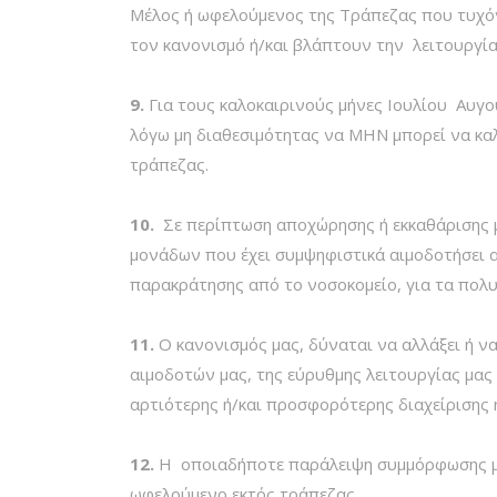
Μέλος ή ωφελούμενος της Τράπεζας που τυχόν
τον κανονισμό ή/και βλάπτουν την λειτουργία
9.
Για τους καλοκαιρινούς μήνες Ιουλίου Αυγο
λόγω μη διαθεσιμότητας να ΜΗΝ μπορεί να καλ
τράπεζας.
10.
Σε περίπτωση αποχώρησης ή εκκαθάρισης μ
μονάδων που έχει συμψηφιστικά αιμοδοτήσει 
παρακράτησης από το νοσοκομείο, για τα πολυ
11.
Ο κανονισμός μας, δύναται να αλλάξει ή 
αιμοδοτών μας, της εύρυθμης λειτουργίας μας 
αρτιότερης ή/και προσφορότερης διαχείρισης 
12.
Η οποιαδήποτε παράλειψη συμμόρφωσης με 
ωφελούμενο εκτός τράπεζας.